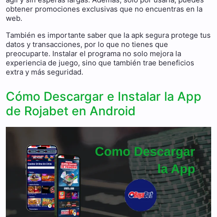
obtener promociones exclusivas que no encuentras en la
web.
También es importante saber que la apk segura protege tus
datos y transacciones, por lo que no tienes que
preocuparte. Instalar el programa no solo mejora la
experiencia de juego, sino que también trae beneficios
extra y más seguridad.
Cómo Descargar e Instalar la App
de Rojabet en Android