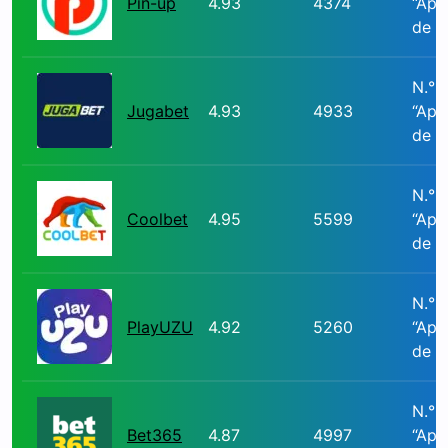
Pin-up
4.93
4374
“Apl
de c
N.° 
Jugabet
4.93
4933
“Apl
de c
N.° 
Coolbet
4.95
5599
“Apl
de c
N.° 
PlayUZU
4.92
5260
“Apl
de c
N.° 
Bet365
4.87
4997
“Apl