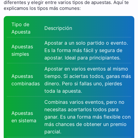
diferentes y elegir entre varios tipos de apuestas. Aquí te
explicamos los tipos más comunes:
Tipo de
Descripción
Apuesta
Apostar a un solo partido o evento.
Apuestas
Es la forma más fácil y segura de
simples
apostar. Ideal para principiantes.
Apostar en varios eventos al mismo
Apuestas
tiempo. Si aciertas todos, ganas más
combinadas
dinero. Pero si fallas uno, pierdes
toda la apuesta.
Combinas varios eventos, pero no
necesitas acertarlos todos para
Apuestas
ganar. Es una forma más flexible con
en sistema
más chances de obtener un premio
parcial.