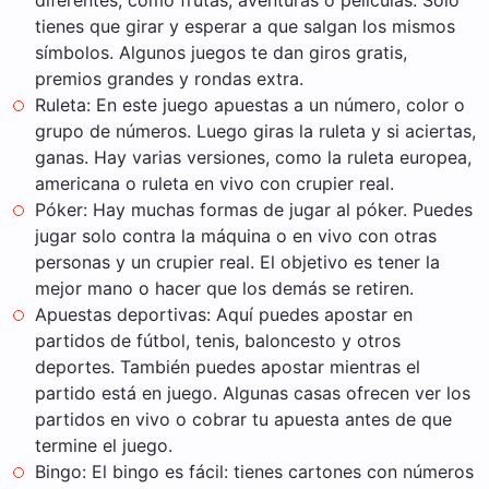
diferentes, como frutas, aventuras o películas. Solo
tienes que girar y esperar a que salgan los mismos
símbolos. Algunos juegos te dan giros gratis,
premios grandes y rondas extra.
Ruleta: En este juego apuestas a un número, color o
grupo de números. Luego giras la ruleta y si aciertas,
ganas. Hay varias versiones, como la ruleta europea,
americana o ruleta en vivo con crupier real.
Póker: Hay muchas formas de jugar al póker. Puedes
jugar solo contra la máquina o en vivo con otras
personas y un crupier real. El objetivo es tener la
mejor mano o hacer que los demás se retiren.
Apuestas deportivas: Aquí puedes apostar en
partidos de fútbol, tenis, baloncesto y otros
deportes. También puedes apostar mientras el
partido está en juego. Algunas casas ofrecen ver los
partidos en vivo o cobrar tu apuesta antes de que
termine el juego.
Bingo: El bingo es fácil: tienes cartones con números