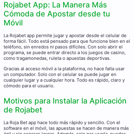
Rojabet App: La Manera Más
Cómoda de Apostar desde tu
Móvil
La Rojabet app permite jugar y apostar desde el celular de
forma fácil. Todo está pensado para que funcione bien en el
teléfono, sin enredos ni pasos difíciles. Con solo abrir el
programa, se puede entrar directo a los juegos de casino,
como tragamonedas, ruleta o apuestas deportivas.
Gracias al acceso móvil a la plataforma, no hace falta usar
un computador. Solo con el celular se puede jugar en
cualquier lugar y a cualquier hora. Todo es rápido, claro y
cómodo para el usuario.
Motivos para Instalar la Aplicación
de Rojabet
La Roja Bet app hace todo más rápido y sencillo. Con el
software en el móvil, las apuestas se hacen de manera más
ágil y sin esperas largas. Además, solo por usarla, puedes