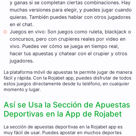
y ganas si se completan ciertas combinaciones. Hay
muchas versiones para elegir, y puedes jugar cuando
quieras. También puedes hablar con otros jugadores
en el chat.
Juegos en vivo: Son juegos como ruleta, blackjack o
concursos, pero con crupieres reales por video en
vivo. Puedes ver cómo se juega en tiempo real,
hacer tus apuestas y chatear con el crupier y otros
jugadores.
La plataforma móvil de apuestas te permite jugar de manera
fácil y rápida. Con la Rojabet app, puedes disfrutar de todos
estos juegos directamente desde tu teléfono, en cualquier
momento y lugar.
Así se Usa la Sección de Apuestas
Deportivas en la App de Rojabet
La sección de apuestas deportivas en la Rojabet app es
muy fácil de usar. Puedes apostar en muchos deportes