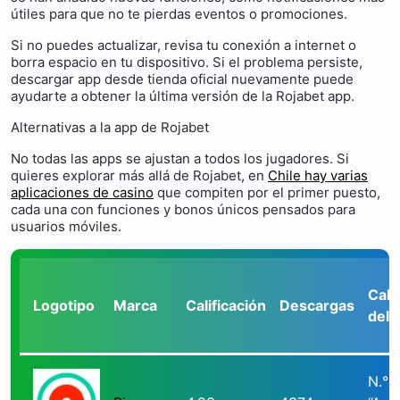
útiles para que no te pierdas eventos o promociones.
Si no puedes actualizar, revisa tu conexión a internet o
borra espacio en tu dispositivo. Si el problema persiste,
descargar app desde tienda oficial nuevamente puede
ayudarte a obtener la última versión de la Rojabet app.
Alternativas a la app de Rojabet
No todas las apps se ajustan a todos los jugadores. Si
quieres explorar más allá de Rojabet, en
Chile hay varias
aplicaciones de casino
que compiten por el primer puesto,
cada una con funciones y bonos únicos pensados para
usuarios móviles.
Cali
Logotipo
Marca
Calificación
Descargas
del 
N.° 