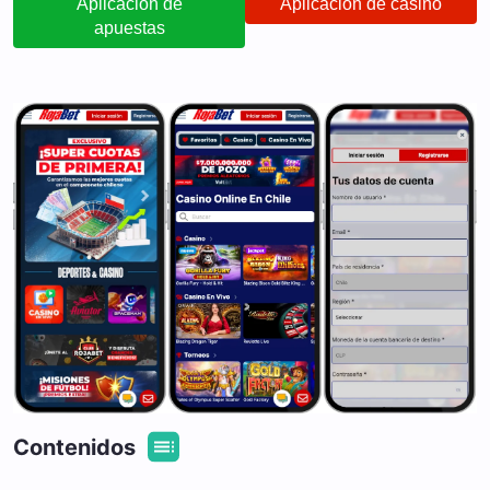
Aplicación de
Aplicación de casino
apuestas
Contenidos