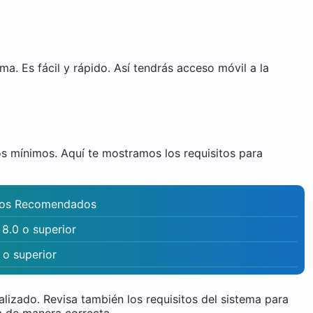
a. Es fácil y rápido. Así tendrás acceso móvil a la
tos mínimos. Aquí te mostramos los requisitos para
tos Recomendados
 8.0 o superior
 o superior
ualizado. Revisa también los requisitos del sistema para