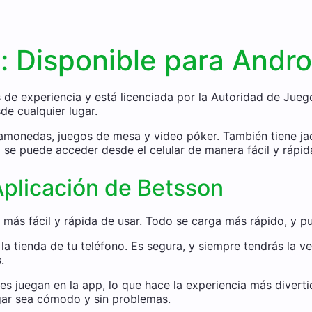
: Disponible para Andro
de experiencia y está licenciada por la Autoridad de Juego
de cualquier lugar.
monedas, juegos de mesa y video póker. También tiene ja
se puede acceder desde el celular de manera fácil y rápida
Aplicación de Betsson
n más fácil y rápida de usar. Todo se carga más rápido, y 
la tienda de tu teléfono. Es segura, y siempre tendrás la 
.
 juegan en la app, lo que hace la experiencia más diverti
ugar sea cómodo y sin problemas.