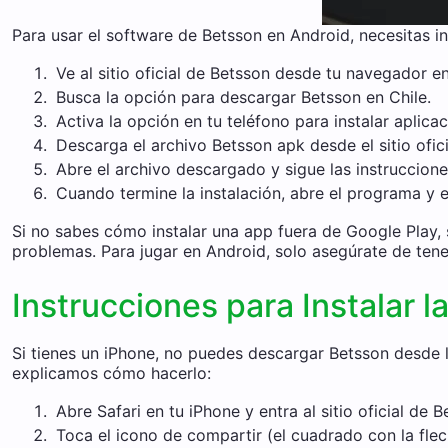
Para usar el software de Betsson en Android, necesitas i
Ve al sitio oficial de Betsson desde tu navegador en 
Busca la opción para descargar Betsson en Chile.
Activa la opción en tu teléfono para instalar aplic
Descarga el archivo Betsson apk desde el sitio ofici
Abre el archivo descargado y sigue las instrucciones
Cuando termine la instalación, abre el programa y 
Si no sabes cómo instalar una app fuera de Google Play, s
problemas. Para jugar en Android, solo asegúrate de tener
Instrucciones para Instalar 
Si tienes un iPhone, no puedes descargar Betsson desde l
explicamos cómo hacerlo:
Abre Safari en tu iPhone y entra al sitio oficial de B
Toca el icono de compartir (el cuadrado con la flec