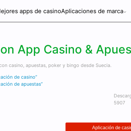
ejores apps de casino
Aplicaciones de marca
son App Casino & Apues
con casino, apuestas, poker y bingo desde Suecia.
cación de casino”
icación de apuestas”
Descar
5907
Aplicación de cas