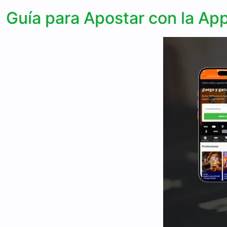
Guía para Apostar con la Ap