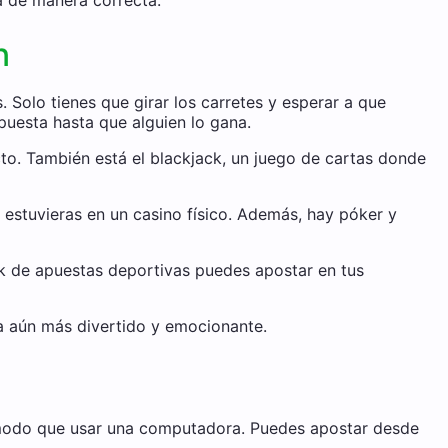
a de manera correcta.
n
 Solo tienes que girar los carretes y esperar a que
puesta hasta que alguien lo gana.
cto. También está el blackjack, un juego de cartas donde
 estuvieras en un casino físico. Además, hay póker y
apk de apuestas deportivas puedes apostar en tus
a aún más divertido y emocionante.
ómodo que usar una computadora. Puedes apostar desde