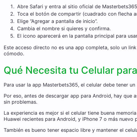
Abre Safari y entra al sitio oficial de Masterbets365
Toca el botón de compartir (cuadrado con flecha ar
Elige “Agregar a pantalla de inicio”.
Cambia el nombre si quieres y confirma.
El icono aparecerá en la pantalla principal para usar
Este acceso directo no es una app completa, solo un link
cómodo.
Qué Necesita tu Celular par
Para usar la app Masterbets365, el celular debe tener un
Por eso, antes de descargar app para Android, hay que as
sin problemas.
La experiencia es mejor si el celular tiene buena memori
Huawei recientes para Android, y iPhone 7 o más nuevo p
También es bueno tener espacio libre y mantener el celula