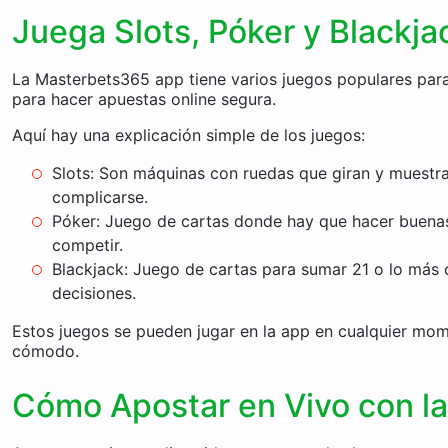
Juega Slots, Póker y Blackj
La Masterbets365 app tiene varios juegos populares para e
para hacer apuestas online segura.
Aquí hay una explicación simple de los juegos:
Slots: Son máquinas con ruedas que giran y muestran 
complicarse.
Póker: Juego de cartas donde hay que hacer buenas 
competir.
Blackjack: Juego de cartas para sumar 21 o lo más 
decisiones.
Estos juegos se pueden jugar en la app en cualquier momen
cómodo.
Cómo Apostar en Vivo con l