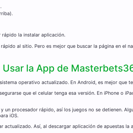
.
riba).
 rápido la instalar aplicación.
 rápido al sitio. Pero es mejor que buscar la página en el 
a Usar la App de Masterbets3
 sistema operativo actualizado. En Android, es mejor que te
egurarse que el celular tenga esa versión. En iPhone o iPa
a y un procesador rápido, así los juegos no se detienen. A
ara iOS.
r actualizado. Así, al descargar aplicación de apuestas la a