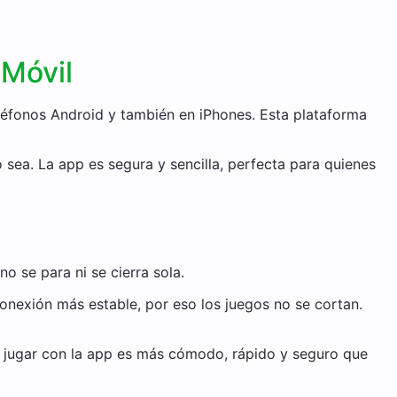
 Móvil
léfonos Android y también en iPhones. Esta plataforma
sea. La app es segura y sencilla, perfecta para quienes
o se para ni se cierra sola.
conexión más estable, por eso los juegos no se cortan.
o, jugar con la app es más cómodo, rápido y seguro que