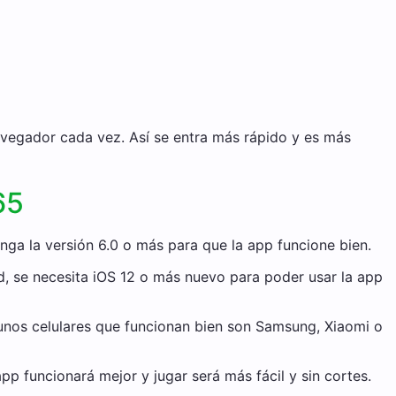
navegador cada vez. Así se entra más rápido y es más
65
nga la versión 6.0 o más para que la app funcione bien.
d, se necesita iOS 12 o más nuevo para poder usar la app
lgunos celulares que funcionan bien son Samsung, Xiaomi o
pp funcionará mejor y jugar será más fácil y sin cortes.