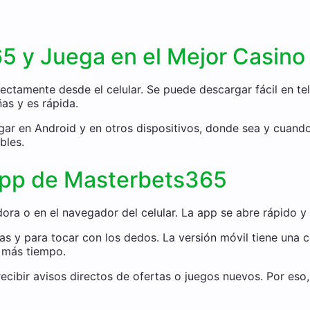
5 y Juega en el Mejor Casino
ectamente desde el celular. Se puede descargar fácil en te
as y es rápida.
r en Android y en otros dispositivos, donde sea y cuando 
bles.
 App de Masterbets365
a o en el navegador del celular. La app se abre rápido y n
as y para tocar con los dedos. La versión móvil tiene una 
 más tiempo.
recibir avisos directos de ofertas o juegos nuevos. Por es